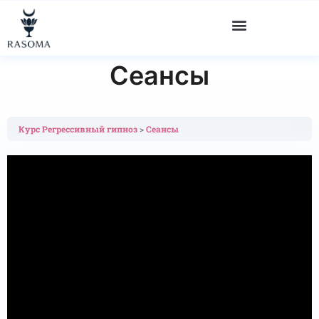
"
" "
" "
"
Сеансы
Курс Регрессивный гипноз
Сеансы