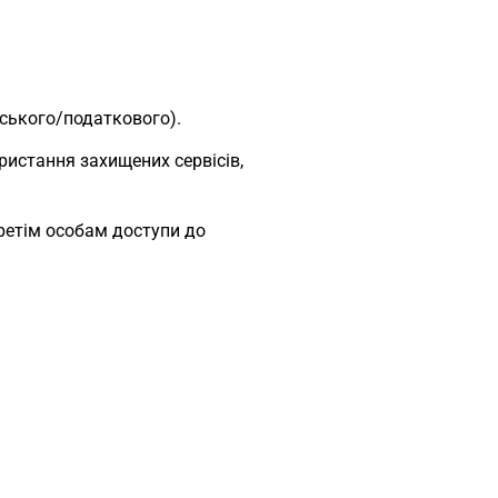
рського/податкового).
ористання захищених сервісів,
третім особам доступи до