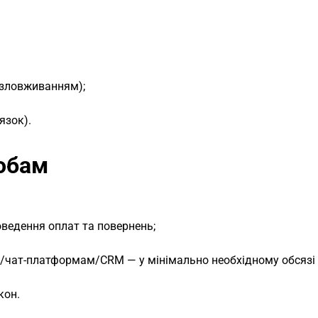
я зловживанням);
язок).
собам
ведення оплат та повернень;
/чат-платформам/CRM — у мінімально необхідному обсязі 
кон.