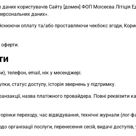
 даних користувачів Сайту [домен] ФОП Моісеєва Літіція Е
персональних даних».
йснюючи оплату та/або проставляючи чекбокс згоди, Кори
 оферти.
ти
и), телефон, email, нік у месенджері.
пки, статус доступу, історія звернень у підтримку.
транзакції, назва платіжного провайдера. Повні реквізити к
сторінки переходу, час відвідування, технічні журнали (лог-ф
о організації послуги, перенесення сесій, видачі доступів,