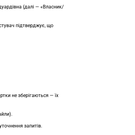
дуардівна (далі — «Власник/
стувач підтверджує, що
артки не зберігаються — їх
айли).
 уточнення запитів.