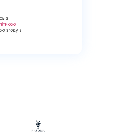
сь з
літикою
ою згоду з