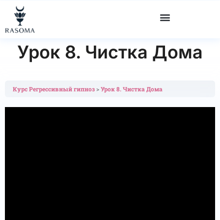
"
" "
" "
"
Урок 8. Чистка Дома
Курс Регрессивный гипноз
Урок 8. Чистка Дома